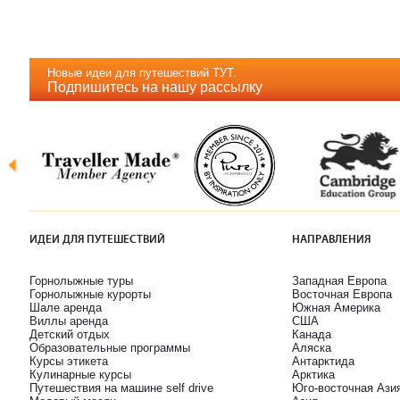
Новые идеи для путешествий ТУТ.
Подпишитесь на нашу рассылку
ИДЕИ ДЛЯ ПУТЕШЕСТВИЙ
НАПРАВЛЕНИЯ
Горнолыжные туры
Западная Европа
Горнолыжные курорты
Восточная Европа
Шале аренда
Южная Америка
Виллы аренда
США
Детский отдых
Канада
Образовательные программы
Аляска
Курсы этикета
Антарктида
Кулинарные курсы
Арктика
Путешествия на машине self drive
Юго-восточная Ази